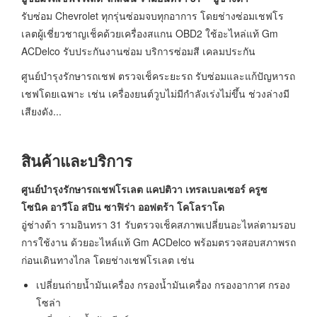
รับซ่อม Chevrolet ทุกรุ่นซ่อมจบทุกอาการ โดยช่างซ่อมเชฟโร
เลตผู้เชี่ยวชาญเช็คด้วยเครื่องสแกน OBD2 ใช้อะไหล่แท้ Gm
ACDelco รับประกันงานซ่อม บริการซ่อมสี เคลมประกัน
ศูนย์บำรุงรักษารถเชฟ ตรวจเช็คระยะรถ รับซ่อมและแก้ปัญหารถ
เชฟโดยเฉพาะ เช่น เครื่องยนต์วูบไม่มีกำลังเร่งไม่ขึ้น ช่วงล่างมี
เสียงดัง...
สินค้าและบริการ
ศูนย์บำรุงรักษารถเชฟโรเลต แคปติวา เทรลเบลเซอร์ ครูซ
โซนิค อาวีโอ สปิน ซาฟิร่า ออฟตร้า โคโลราโด
อู่ช่างต้า รามอินทรา 31 รับตรวจเช็คสภาพเปลี่ยนอะไหล่ตามรอบ
การใช้งาน ด้วยอะไหล์แท้ Gm ACDelco พร้อมตรวจสอบสภาพรถ
ก่อนเดินทางไกล โดยช่างเชฟโรเลต เช่น
เปลี่ยนถ่ายน้ำมันเครื่อง กรองน้ำมันเครื่อง กรองอากาศ กรอง
โซล่า